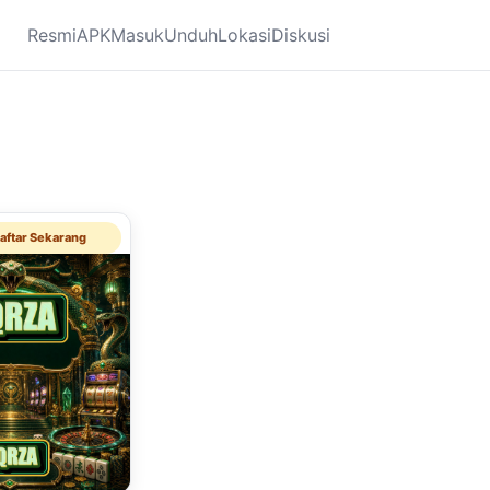
Resmi
APK
Masuk
Unduh
Lokasi
Diskusi
aftar Sekarang